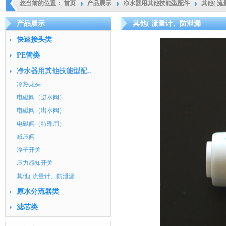
您当前的位置：
首页
产品展示
净水器用其他技能型配件
其他( 
产品展示
其他( 流量计、防泄漏
快速接头类
PE管类
净水器用其他技能型配..
冷热龙头
电磁阀（进水阀）
电磁阀（出水阀）
电磁阀（特殊用）
减压阀
浮子开关
压力感知开关
其他( 流量计、防泄漏..
原水分流器类
滤芯类